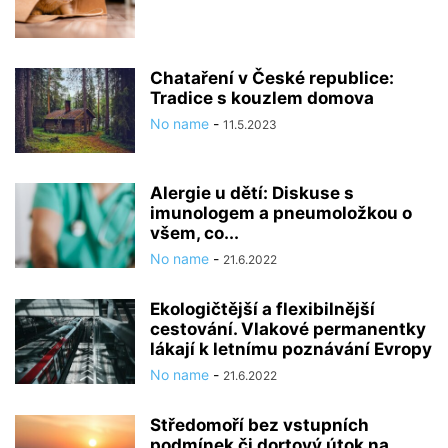
Chataření v České republice:
Tradice s kouzlem domova
No name
-
11.5.2023
Alergie u dětí: Diskuse s
imunologem a pneumoložkou o
všem, co...
No name
-
21.6.2022
Ekologičtější a flexibilnější
cestování. Vlakové permanentky
lákají k letnímu poznávání Evropy
No name
-
21.6.2022
Středomoří bez vstupních
podmínek či dortový útok na