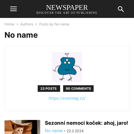
NEWSPAPER
DISCOVER THE ART OF PUBLISHING
Home
Authors
Posts by No name
No name
23 POSTS
90 COMMENTS
https://svetmag.cz/
Sezonní nemoci koček: ahoj, jaro!
No name
-
22.2.2024