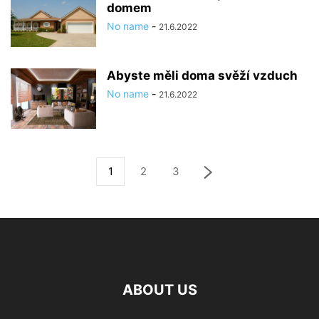
domem
No name
-
21.6.2022
Abyste měli doma svěží vzduch
No name
-
21.6.2022
1
2
3
ABOUT US