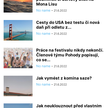
Mona Lisu
No name
-
21.6.2022
Cesty do USA bez testu či nová
daň při odletu z...
No name
-
21.6.2022
Práce na festivalu nikdy nekončí.
Členové týmu Pohody popisují,
co se...
No name
-
21.6.2022
Jak vymést z komína saze?
No name
-
21.6.2022
Jak neuklouznout před vlastním