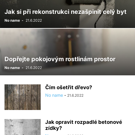
Jak si při rekonstrukci nezašpinit celý byt
No name
-
21.6.2022
Dopřejte pokojovým rostlinám prostor
No name
-
21.6.2022
Čím ošetřit dřevo?
No name
-
21.6.2022
Jak opravit rozpadlé betonové
zídky?