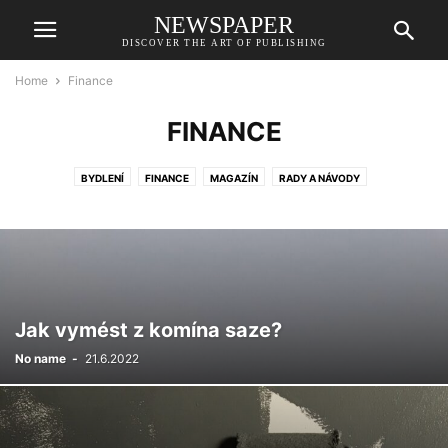
NEWSPAPER
DISCOVER THE ART OF PUBLISHING
Home
Finance
FINANCE
BYDLENÍ
FINANCE
MAGAZÍN
RADY A NÁVODY
Jak vymést z komína saze?
No name
-
21.6.2022