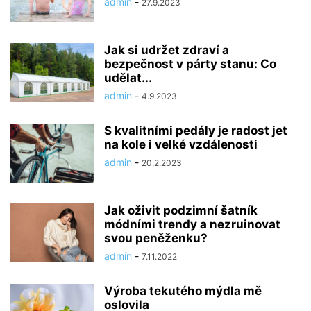
admin
-
27.9.2023
Jak si udržet zdraví a
bezpečnost v párty stanu: Co
udělat...
admin
-
4.9.2023
S kvalitními pedály je radost jet
na kole i velké vzdálenosti
admin
-
20.2.2023
Jak oživit podzimní šatník
módními trendy a nezruinovat
svou peněženku?
admin
-
7.11.2022
Výroba tekutého mýdla mě
oslovila