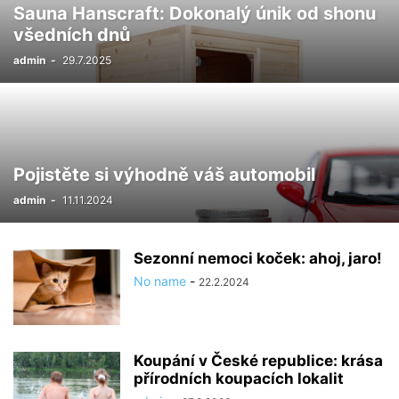
Sauna Hanscraft: Dokonalý únik od shonu
všedních dnů
admin
-
29.7.2025
Pojistěte si výhodně váš automobil
admin
-
11.11.2024
Sezonní nemoci koček: ahoj, jaro!
No name
-
22.2.2024
Koupání v České republice: krása
přírodních koupacích lokalit