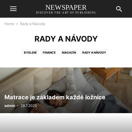
NEWSPAPER
DISCOVER THE ART OF PUBLISHING
Home
Rady a Návody
RADY A NÁVODY
BYDLENÍ
FINANCE
MAGAZÍN
RADY A NÁVODY
Matrace je základem každé ložnice
admin
-
29.7.2025