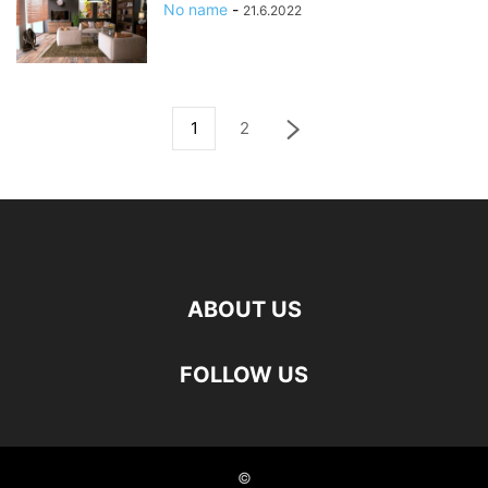
No name
-
21.6.2022
1
2
ABOUT US
FOLLOW US
©