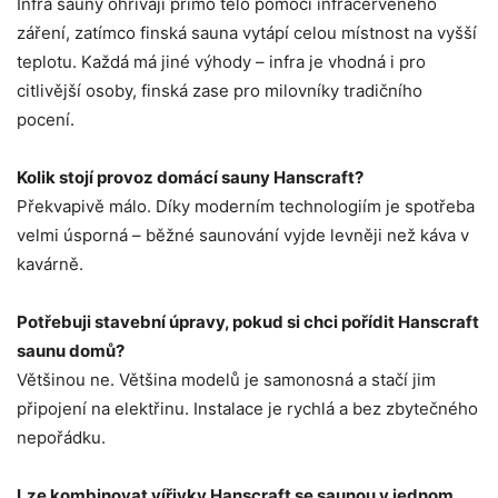
Infra sauny ohřívají přímo tělo pomocí infračerveného
záření, zatímco finská sauna vytápí celou místnost na vyšší
teplotu. Každá má jiné výhody – infra je vhodná i pro
citlivější osoby, finská zase pro milovníky tradičního
pocení.
Kolik stojí provoz domácí sauny Hanscraft?
Překvapivě málo. Díky moderním technologiím je spotřeba
velmi úsporná – běžné saunování vyjde levněji než káva v
kavárně.
Potřebuji stavební úpravy, pokud si chci pořídit Hanscraft
saunu domů?
Většinou ne. Většina modelů je samonosná a stačí jim
připojení na elektřinu. Instalace je rychlá a bez zbytečného
nepořádku.
Lze kombinovat vířivky Hanscraft se saunou v jednom