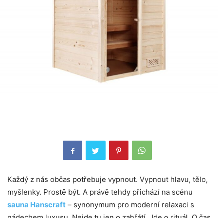
Každý z nás občas potřebuje vypnout. Vypnout hlavu, tělo,
myšlenky. Prostě být. A právě tehdy přichází na scénu
sauna Hanscraft
– synonymum pro moderní relaxaci s
nádechem luxusu. Nejde tu jen o zahřátí. Jde o rituál. O čas