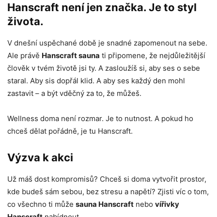
Hanscraft není jen značka. Je to styl
života.
V dnešní uspěchané době je snadné zapomenout na sebe.
Ale právě
Hanscraft sauna
ti připomene, že nejdůležitější
člověk v tvém životě jsi ty. A zasloužíš si, aby ses o sebe
staral. Aby sis dopřál klid. A aby ses každý den mohl
zastavit – a být vděčný za to, že můžeš.
Wellness doma není rozmar. Je to nutnost. A pokud ho
chceš dělat pořádně, je tu Hanscraft.
Výzva k akci
Už máš dost kompromisů? Chceš si doma vytvořit prostor,
kde budeš sám sebou, bez stresu a napětí? Zjisti víc o tom,
co všechno ti může
sauna Hanscraft
nebo
vířivky
Hanscraft
nabídnout.