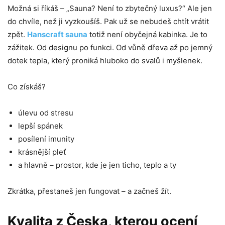
Možná si říkáš – „Sauna? Není to zbytečný luxus?“ Ale jen
do chvíle, než ji vyzkoušíš. Pak už se nebudeš chtít vrátit
zpět.
Hanscraft sauna
totiž není obyčejná kabinka. Je to
zážitek. Od designu po funkci. Od vůně dřeva až po jemný
dotek tepla, který proniká hluboko do svalů i myšlenek.
Co získáš?
úlevu od stresu
lepší spánek
posílení imunity
krásnější pleť
a hlavně – prostor, kde je jen ticho, teplo a ty
Zkrátka, přestaneš jen fungovat – a začneš žít.
Kvalita z Česka, kterou ocení