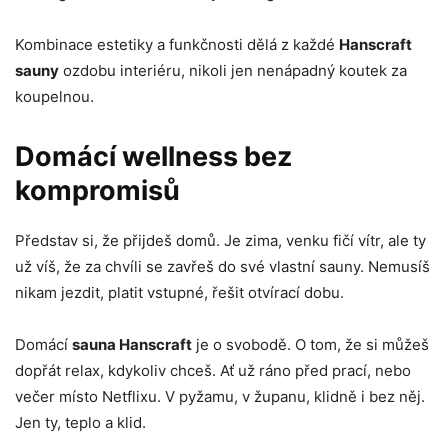
Kombinace estetiky a funkčnosti dělá z každé
Hanscraft
sauny
ozdobu interiéru, nikoli jen nenápadný koutek za
koupelnou.
Domácí wellness bez
kompromisů
Představ si, že přijdeš domů. Je zima, venku fičí vítr, ale ty
už víš, že za chvíli se zavřeš do své vlastní sauny. Nemusíš
nikam jezdit, platit vstupné, řešit otvírací dobu.
Domácí
sauna Hanscraft
je o svobodě. O tom, že si můžeš
dopřát relax, kdykoliv chceš. Ať už ráno před prací, nebo
večer místo Netflixu. V pyžamu, v županu, klidně i bez něj.
Jen ty, teplo a klid.