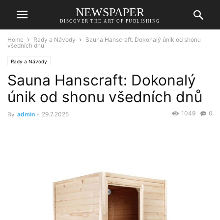
NEWSPAPER
DISCOVER THE ART OF PUBLISHING
Home
Rady a Návody
Sauna Hanscraft: Dokonalý únik od shonu
všedních dnů
Rady a Návody
Sauna Hanscraft: Dokonalý
únik od shonu všedních dnů
1049
0
By
admin
-
29.7.2025