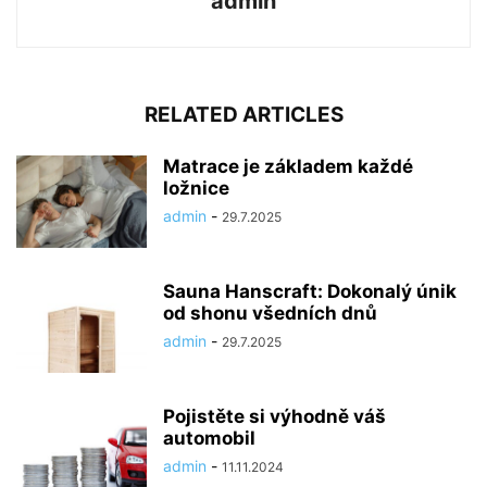
admin
RELATED ARTICLES
Matrace je základem každé
ložnice
admin
-
29.7.2025
Sauna Hanscraft: Dokonalý únik
od shonu všedních dnů
admin
-
29.7.2025
Pojistěte si výhodně váš
automobil
admin
-
11.11.2024