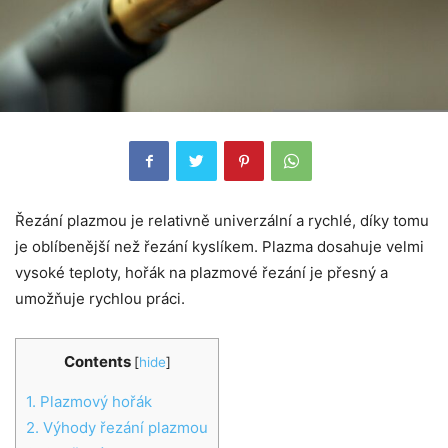
Řezání plazmou je relativně univerzální a rychlé, díky tomu
je oblíbenější než řezání kyslíkem. Plazma dosahuje velmi
vysoké teploty, hořák na plazmové řezání je přesný a
umožňuje rychlou práci.
Contents
[
hide
]
1.
Plazmový hořák
2.
Výhody řezání plazmou