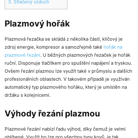
3.
Stlačený vzduch
Plazmový hořák
Plazmová řezačka se skládá z několika částí, klíčový je
zdroj energie, kompresor a samozřejmě také
hořák na
plazmové řezání
. U běžných plazmových řezaček je hořák
ruční. Disponuje tlačítkem pro spuštění napájení a tryskou.
Ovšem řezání plazmou lze využít také v průmyslu a dalších
profesionálních oblastech. V takovém případě je využíván
automatický typ plazmového hořáku, který je umístěn na
držáku s kolejnicemi.
Výhody řezání plazmou
Plazmové řezání nabízí řadu výhod, díky čemuž je velmi
oblíbené. Využít ho lze pro všechny typy kovů, je tak