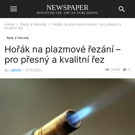
NEWSPAPER
DISCOVER THE ART OF PUBLISHING
Home
Rady a Návody
Hořák na plazmové řezání – pro přesný a
kvalitní řez
Rady a Návody
Hořák na plazmové řezání –
pro přesný a kvalitní řez
2449
3
By
admin
-
27.9.2022