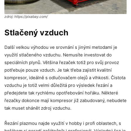
zdroj: https://pixabay.com/
Stlačený vzduch
Další velkou výhodou ve srovnání s jinými metodami je
využití stlačeného vzduchu. Nemusíte investovat do
speciálních plynů. Většina řezaček totiž pro svůj provoz
potřebuje pouze vzduch. Je tak třeba zajistit kvalitní
kompresor, ideálně s odlučovačem olejů a vlhkosti. Čistota
vzduchu je totiž velmi důležitá pro výsledek řezání a
předejdete tak rychlému opotřebování hořáku. Některé
řezačky dokonce mají kompresor již zabudovaný, nebudete
tak muset shánět zdroj vzduchu.
Řezání plazmou najde využití v hobby i profi oblastech, s
hořákem si poradí začátečník i profesionál. Výsledný řez je