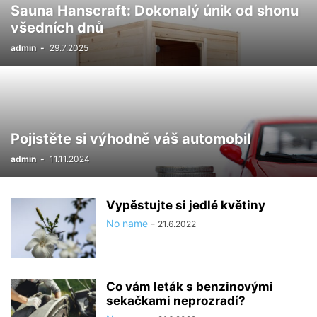
Sauna Hanscraft: Dokonalý únik od shonu
všedních dnů
admin
-
29.7.2025
Pojistěte si výhodně váš automobil
admin
-
11.11.2024
Vypěstujte si jedlé květiny
No name
-
21.6.2022
Co vám leták s benzinovými
sekačkami neprozradí?