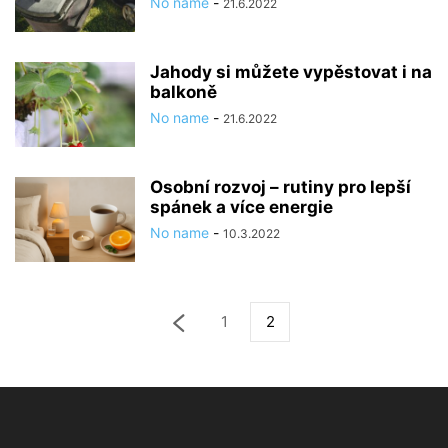
No name
-
21.6.2022
Jahody si můžete vypěstovat i na
balkoně
No name
-
21.6.2022
Osobní rozvoj – rutiny pro lepší
spánek a více energie
No name
-
10.3.2022
1
2