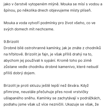
jako v čerstvě vytopeném mlýně. Mouka se mísí s vodou a
špínou, po několika dnech objevujeme místy plíseň.
Mouka a voda vytvoří podmínky pro život všeho, co ve
svých domech mít nechceme.
9.Brizolit
Drobné bílé ostrohranné kamínky, jak je znáte z chodníků
na hřbitově. Brizolit je fajn, je však příliš drahý na to,
abychom jej používali k sypání. Kromě toho po zimě
zůstane vedle chodníku drobné kamenivo, které nebudí
příliš dobrý dojem.
Brizolit je proti skluzu ještě lepší než škvára. Když
přimrzne, neustále přečuhuje přes nové vrstvičky
ušlapaného sněhu. Kamínky se zachytávají v podrážkách,
podlahu jsme však už více nezničili. Ukazuje se však, že