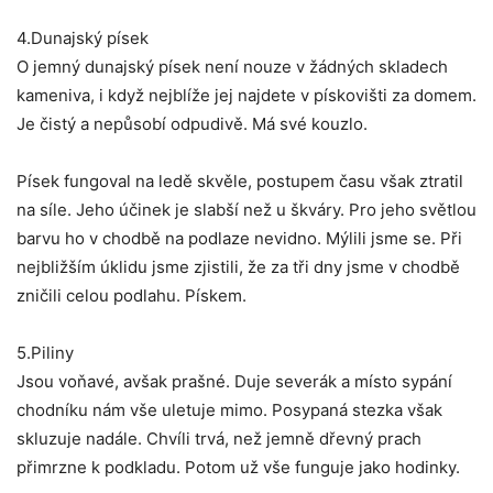
4.Dunajský písek
O jemný dunajský písek není nouze v žádných skladech
kameniva, i když nejblíže jej najdete v pískovišti za domem.
Je čistý a nepůsobí odpudivě. Má své kouzlo.
Písek fungoval na ledě skvěle, postupem času však ztratil
na síle. Jeho účinek je slabší než u škváry. Pro jeho světlou
barvu ho v chodbě na podlaze nevidno. Mýlili jsme se. Při
nejbližším úklidu jsme zjistili, že za tři dny jsme v chodbě
zničili celou podlahu. Pískem.
5.Piliny
Jsou voňavé, avšak prašné. Duje severák a místo sypání
chodníku nám vše uletuje mimo. Posypaná stezka však
skluzuje nadále. Chvíli trvá, než jemně dřevný prach
přimrzne k podkladu. Potom už vše funguje jako hodinky.