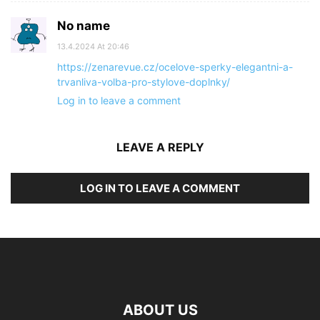
No name
13.4.2024 At 20:46
https://zenarevue.cz/ocelove-sperky-elegantni-a-
trvanliva-volba-pro-stylove-doplnky/
Log in to leave a comment
LEAVE A REPLY
LOG IN TO LEAVE A COMMENT
ABOUT US