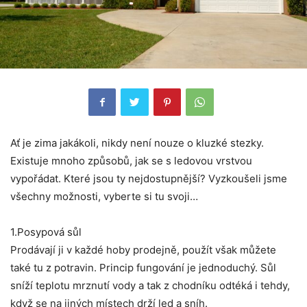
Ať je zima jakákoli, nikdy není nouze o kluzké stezky.
Existuje mnoho způsobů, jak se s ledovou vrstvou
vypořádat. Které jsou ty nejdostupnější? Vyzkoušeli jsme
všechny možnosti, vyberte si tu svoji…
1.Posypová sůl
Prodávají ji v každé hoby prodejně, použít však můžete
také tu z potravin. Princip fungování je jednoduchý. Sůl
sníží teplotu mrznutí vody a tak z chodníku odtéká i tehdy,
když se na jiných místech drží led a sníh.