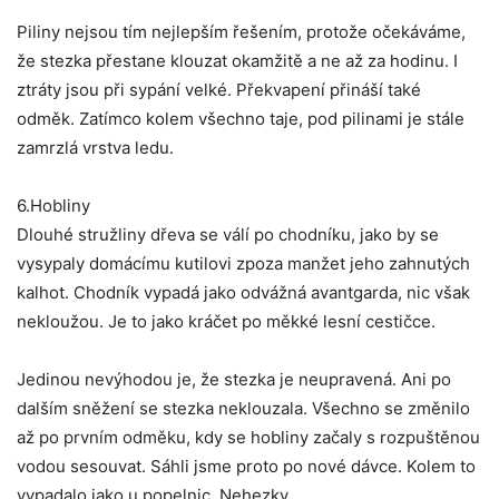
Piliny nejsou tím nejlepším řešením, protože očekáváme,
že stezka přestane klouzat okamžitě a ne až za hodinu. I
ztráty jsou při sypání velké. Překvapení přináší také
odměk. Zatímco kolem všechno taje, pod pilinami je stále
zamrzlá vrstva ledu.
6.Hobliny
Dlouhé stružliny dřeva se válí po chodníku, jako by se
vysypaly domácímu kutilovi zpoza manžet jeho zahnutých
kalhot. Chodník vypadá jako odvážná avantgarda, nic však
nekloužou. Je to jako kráčet po měkké lesní cestičce.
Jedinou nevýhodou je, že stezka je neupravená. Ani po
dalším sněžení se stezka neklouzala. Všechno se změnilo
až po prvním odměku, kdy se hobliny začaly s rozpuštěnou
vodou sesouvat. Sáhli jsme proto po nové dávce. Kolem to
vypadalo jako u popelnic. Nehezky.