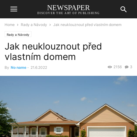
NEWSPAPER
DISCOVER THE ART OF PUBLISHING
Home
Rady a Návody
Jak neuklouznout před vlastním domem
Rady a Návody
Jak neuklouznout před
vlastním domem
2156
3
By
No name
-
21.6.2022