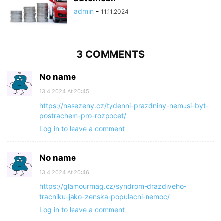
admin
-
11.11.2024
3 COMMENTS
No name
13.4.2024 At 20:45
https://nasezeny.cz/tydenni-prazdniny-nemusi-byt-
postrachem-pro-rozpocet/
Log in to leave a comment
No name
13.4.2024 At 20:46
https://glamourmag.cz/syndrom-drazdiveho-
tracniku-jako-zenska-populacni-nemoc/
Log in to leave a comment