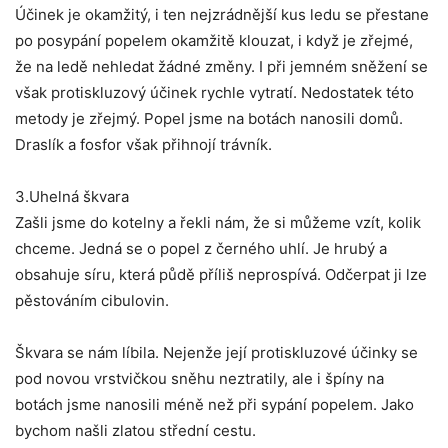
Účinek je okamžitý, i ten nejzrádnější kus ledu se přestane
po posypání popelem okamžitě klouzat, i když je zřejmé,
že na ledě nehledat žádné změny. I při jemném sněžení se
však protiskluzový účinek rychle vytratí. Nedostatek této
metody je zřejmý. Popel jsme na botách nanosili domů.
Draslík a fosfor však přihnojí trávník.
3.Uhelná škvara
Zašli jsme do kotelny a řekli nám, že si můžeme vzít, kolik
chceme. Jedná se o popel z černého uhlí. Je hrubý a
obsahuje síru, která půdě příliš neprospívá. Odčerpat ji lze
pěstováním cibulovin.
Škvara se nám líbila. Nejenže její protiskluzové účinky se
pod novou vrstvičkou sněhu neztratily, ale i špíny na
botách jsme nanosili méně než při sypání popelem. Jako
bychom našli zlatou střední cestu.