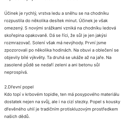
Účinek je rychlý, vrstva ledu a sněhu se na chodníku
rozpustila do několika desítek minut. Účinek je však
omezený. S novými srážkami vzniká na chodníku ledová
skořepina opakovaně. Dá se říci, že sůl je jen jakýsi
rozmrazovač. Solení však má nevýhody. První jsme
zpozorovali po několika hodinách. Na obuvi a oblečení se
objevily bílé výkvěty. Ta druhá se ukáže až na jaře. Na
zasolené půdě se nedaří zeleni a ani betonu sůl
neprospívá.
2.Dřevní popel
Kdo topí v krbovém topidle, ten má posypového materiálu
dostatek nejen na svůj, ale i na cizí stezky. Popel s kousky
dřevěného uhlí je tradičním protiskluzovým prostředkem
našich dědů.