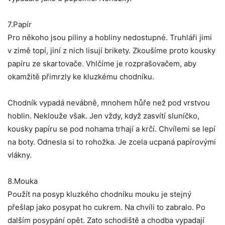
7.Papír
Pro někoho jsou piliny a hobliny nedostupné. Truhláři jimi
v zimě topí, jiní z nich lisují brikety. Zkoušíme proto kousky
papíru ze skartovače. Vhlčíme je rozprašovačem, aby
okamžitě přimrzly ke kluzkému chodníku.
Chodník vypadá nevábně, mnohem hůře než pod vrstvou
hoblin. Neklouže však. Jen vždy, když zasvítí sluníčko,
kousky papíru se pod nohama trhají a krčí. Chvílemi se lepí
na boty. Odnesla si to rohožka. Je zcela ucpaná papírovými
vlákny.
8.Mouka
Použít na posyp kluzkého chodníku mouku je stejný
přešlap jako posypat ho cukrem. Na chvíli to zabralo. Po
dalším posypání opět. Zato schodiště a chodba vypadají