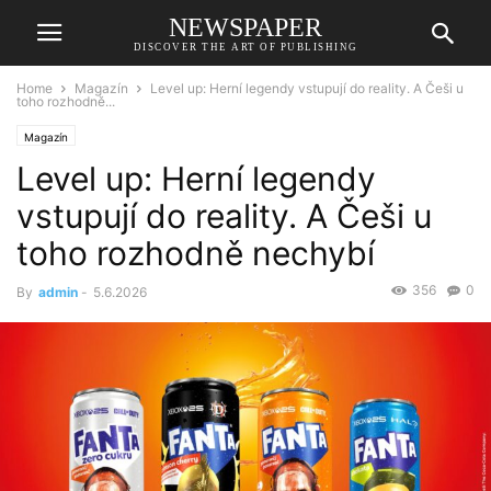
NEWSPAPER
DISCOVER THE ART OF PUBLISHING
Home
Magazín
Level up: Herní legendy vstupují do reality. A Češi u
toho rozhodně...
Magazín
Level up: Herní legendy
vstupují do reality. A Češi u
toho rozhodně nechybí
356
0
By
admin
-
5.6.2026