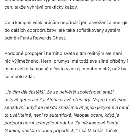
cen, takže vyhrává prakticky každý.
Celá kampaň však hráčům nepřináší jen osvěžení a energii
do dalších dobrodružství, ale také sofistikovaný systém
odměn Fanta Rewards Chest.
Podobné propojení herního světa s tím reálným ale není
nic výjimečného. Herní průmysl má totiž své silné příběhy i
mimo velké kampaně a často vznikají mnohem blíž, než by
se mohlo zdát.
„
Je čím dál častější, že se největší společnosti snaží
oslovit generaci Z a Alpha právě přes hry. Nejen hráči jsou
senzitivní, když se někdo snaží mluvit jejich jazykem a není
to uvěřitelné, není to autentické. Naopak ocení, když je
podpora herní scény
dlouhodobá. Za mě kampaň Fanta
Gaming obstála v obou případech,“
říká Mikoláš Tuček,