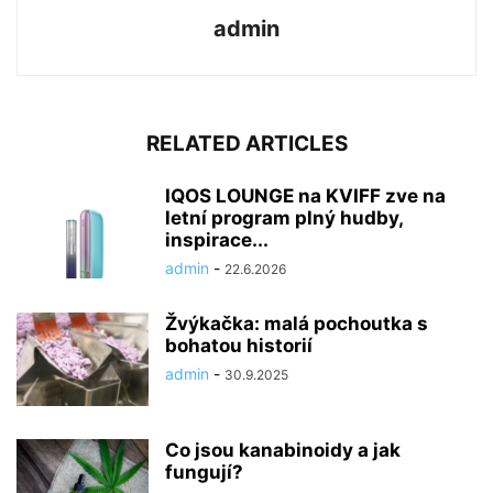
admin
RELATED ARTICLES
IQOS LOUNGE na KVIFF zve na
letní program plný hudby,
inspirace...
admin
-
22.6.2026
Žvýkačka: malá pochoutka s
bohatou historií
admin
-
30.9.2025
Co jsou kanabinoidy a jak
fungují?