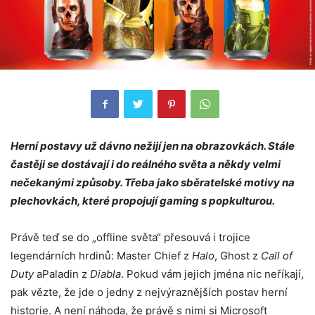
Herní postavy už dávno nežijí jen na obrazovkách. Stále
častěji se dostávají i do reálného světa a někdy velmi
nečekanými způsoby. Třeba jako sběratelské motivy na
plechovkách, které propojují gaming s popkulturou.
Právě teď se do „offline světa“ přesouvá i trojice
legendárních hrdinů: Master Chief z
Halo
, Ghost z
Call of
Duty
aPaladin z
Diabla
. Pokud vám jejich jména nic neříkají,
pak vězte, že jde o jedny z nejvýraznějších postav herní
historie. A není náhoda, že právě s nimi si Microsoft