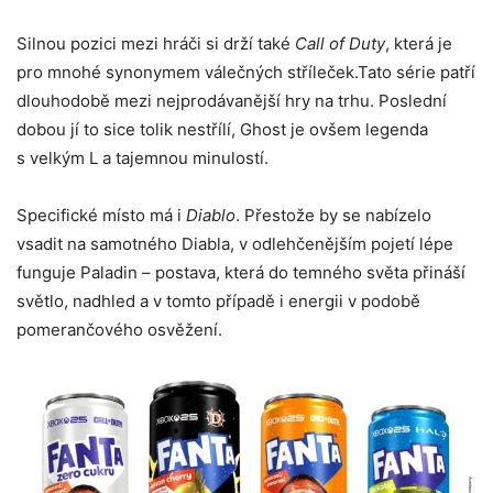
Silnou pozici mezi hráči si drží také
Call of Duty
, která je
pro mnohé synonymem válečných stříleček.Tato série patří
dlouhodobě mezi nejprodávanější hry na trhu. Poslední
dobou jí to sice tolik nestřílí, Ghost je ovšem legenda
s velkým L a tajemnou minulostí.
Specifické místo má i
Diablo
. Přestože by se nabízelo
vsadit na samotného Diabla, v odlehčenějším pojetí lépe
funguje Paladin – postava, která do temného světa přináší
světlo, nadhled a v tomto případě i energii v podobě
pomerančového osvěžení.