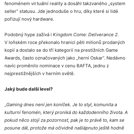
fenoménem virtuální reality a dosáhl takzvaného „system
seller“ statusu. Jde jednoduše o hru, díky které si lidé
pořizují nový hardware.
Podobný hype zažívá i
Kingdom Come: Deliverance 2
.
V loňském roce překonalo hranici pěti milionů prodaných
kopií a dostalo se do tří kategorií na prestižních Game
Awards, často označovaných jako „herní Oskar“. Nedávno
navíc proměnilo nominace v cenu BAFTA, jednu z
nejprestižnějších v herním světě.
Jaký bude další level?
„
Gaming dnes není jen koníček. Je to styl, komunita a
kulturní fenomén, který proniká do každodenního života. A
pokud něco stojí za pozornost, pak je to právě to, kam se
posune dál, protože má očividně našlápnuto ještě hodně