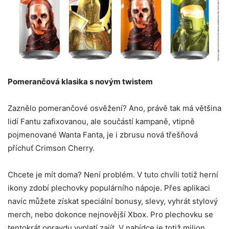
Pomerančová klasika s novým twistem
Zaznělo pomerančové osvěžení? Ano, právě tak má většina
lidí Fantu zafixovanou, ale součástí kampaně, vtipně
pojmenované Wanta Fanta, je i zbrusu nová třešňová
příchuť Crimson Cherry.
Chcete je mít doma? Není problém. V tuto chvíli totiž herní
ikony zdobí plechovky populárního nápoje. Přes aplikaci
navíc můžete získat speciální bonusy, slevy, vyhrát stylový
merch, nebo dokonce nejnovější Xbox. Pro plechovku se
tentokrát opravdu vyplatí zajít. V nabídce je totiž milion