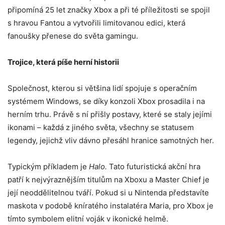
připomíná 25 let značky Xbox a při té příležitosti se spojil
s hravou Fantou a vytvořili limitovanou edici, která
fanoušky přenese do světa gamingu.
Trojice, která píše herní historii
Společnost, kterou si většina lidí spojuje s operačním
systémem Windows, se díky konzoli Xbox prosadila i na
herním trhu. Právě s ní přišly postavy, které se staly jejími
ikonami – každá z jiného světa, všechny se statusem
legendy, jejichž vliv dávno přesáhl hranice samotných her.
Typickým příkladem je
Halo.
Tato futuristická akční hra
patří k nejvýraznějším titulům na Xboxu a Master Chief je
její neoddělitelnou tváří. Pokud si u Nintenda představíte
maskota v podobě kníratého instalatéra Maria, pro Xbox je
tímto symbolem elitní voják v ikonické helmě.