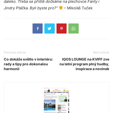
daleko. Třeba se příště dočkáme na plechovce Fanty i
Jindry Ptáčka. Byli byste pro?“
– Mikoláš Tuček
Previous article
Next article
Co dokáže světlo v interiéru:
IQOS LOUNGE na KVIFF zve
rady a tipy pro dokonalou
na letní program plný hudby,
harmonii
inspirace a novinek