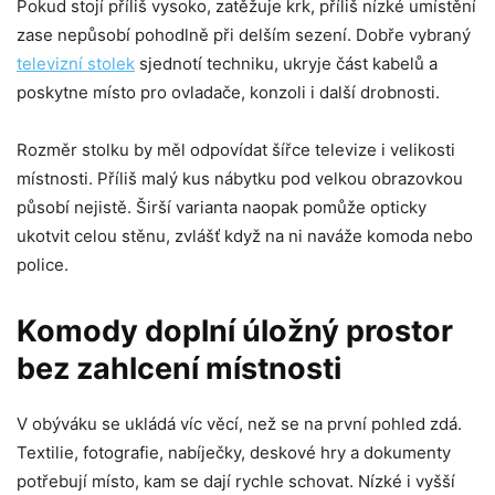
Pokud stojí příliš vysoko, zatěžuje krk, příliš nízké umístění
zase nepůsobí pohodlně při delším sezení. Dobře vybraný
televizní stolek
sjednotí techniku, ukryje část kabelů a
poskytne místo pro ovladače, konzoli i další drobnosti.
Rozměr stolku by měl odpovídat šířce televize i velikosti
místnosti. Příliš malý kus nábytku pod velkou obrazovkou
působí nejistě. Širší varianta naopak pomůže opticky
ukotvit celou stěnu, zvlášť když na ni naváže komoda nebo
police.
Komody doplní úložný prostor
bez zahlcení místnosti
V obýváku se ukládá víc věcí, než se na první pohled zdá.
Textilie, fotografie, nabíječky, deskové hry a dokumenty
potřebují místo, kam se dají rychle schovat. Nízké i vyšší