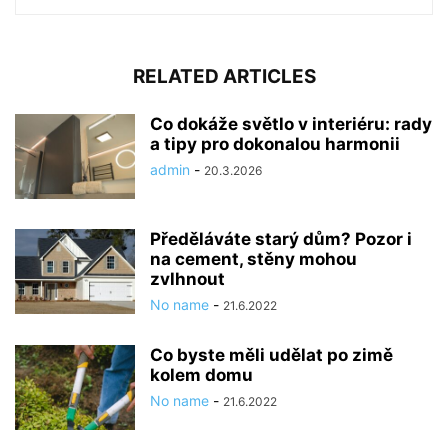
RELATED ARTICLES
Co dokáže světlo v interiéru: rady
a tipy pro dokonalou harmonii
admin
-
20.3.2026
Předěláváte starý dům? Pozor i
na cement, stěny mohou
zvlhnout
No name
-
21.6.2022
Co byste měli udělat po zimě
kolem domu
No name
-
21.6.2022