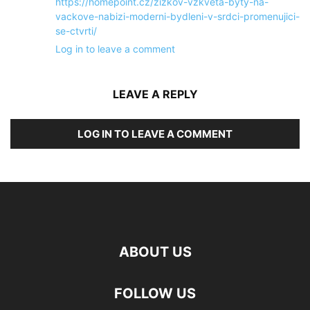
https://homepoint.cz/zizkov-vzkveta-byty-na-
vackove-nabizi-moderni-bydleni-v-srdci-promenujici-
se-ctvrti/
Log in to leave a comment
LEAVE A REPLY
LOG IN TO LEAVE A COMMENT
ABOUT US
FOLLOW US