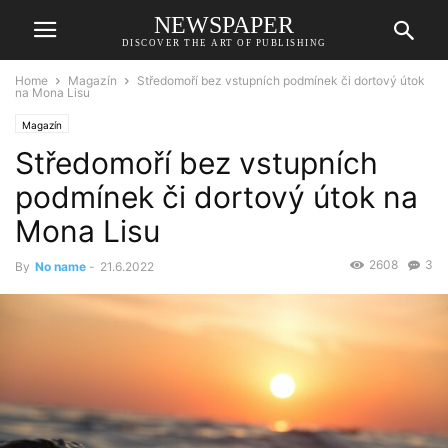
NEWSPAPER
DISCOVER THE ART OF PUBLISHING
Home
Magazín
Středomoří bez vstupních podmínek či dortový útok
na Mona Lisu
Magazín
Středomoří bez vstupních
podmínek či dortový útok na
Mona Lisu
2608
3
By
No name
-
21.6.2022