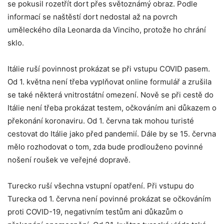
se pokusil rozetřít dort přes světoznámý obraz. Podle
informací se naštěstí dort nedostal až na povrch
uměleckého díla Leonarda da Vinciho, protože ho chrání
sklo.
Itálie ruší povinnost prokázat se při vstupu COVID pasem.
Od 1. května není třeba vyplňovat online formulář a zrušila
se také některá vnitrostátní omezení. Nově se při cestě do
Itálie není třeba prokázat testem, očkováním ani důkazem o
překonání koronaviru. Od 1. června tak mohou turisté
cestovat do Itálie jako před pandemií. Dále by se 15. června
mělo rozhodovat o tom, zda bude prodlouženo povinné
nošení roušek ve veřejné dopravě.
Turecko ruší všechna vstupní opatření. Při vstupu do
Turecka od 1. června není povinné prokázat se očkováním
proti COVID-19, negativním testům ani důkazům o