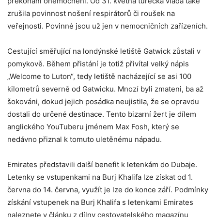
překonání onemocnění. Od 31. května turecká vláda také
zrušila povinnost nošení respirátorů či roušek na
veřejnosti. Povinné jsou už jen v nemocničních zařízeních.
Cestující směřující na londýnské letiště Gatwick zůstali v
pomykově. Během přistání je totiž přivítal velký nápis
„Welcome to Luton“, tedy letiště nacházející se asi 100
kilometrů severně od Gatwicku. Mnozí byli zmateni, ba až
šokováni, dokud jejich posádka neujistila, že se opravdu
dostali do určené destinace. Tento bizarní žert je dílem
anglického YouTuberu jménem Max Fosh, který se
nedávno přiznal k tomuto uletěnému nápadu.
Emirates představili další benefit k letenkám do Dubaje.
Letenky se vstupenkami na Burj Khalifa lze získat od 1.
června do 14. června, využít je lze do konce září. Podmínky
získání vstupenek na Burj Khalifa s letenkami Emirates
naleznete v článku z dílny cestovatelského magazínu