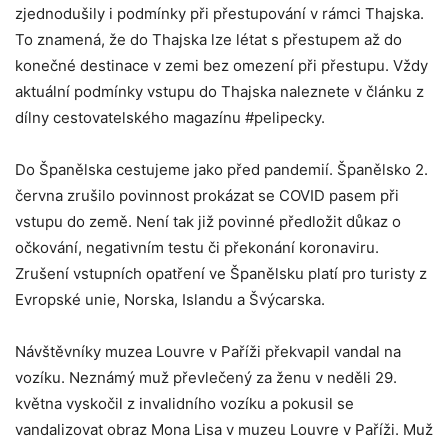
zjednodušily i podmínky při přestupování v rámci Thajska.
To znamená, že do Thajska lze létat s přestupem až do
konečné destinace v zemi bez omezení při přestupu. Vždy
aktuální podmínky vstupu do Thajska naleznete v článku z
dílny cestovatelského magazínu #pelipecky.
Do Španělska cestujeme jako před pandemií. Španělsko 2.
června zrušilo povinnost prokázat se COVID pasem při
vstupu do země. Není tak již povinné předložit důkaz o
očkování, negativním testu či překonání koronaviru.
Zrušení vstupních opatření ve Španělsku platí pro turisty z
Evropské unie, Norska, Islandu a Švýcarska.
Návštěvníky muzea Louvre v Paříži překvapil vandal na
vozíku. Neznámý muž převlečený za ženu v neděli 29.
května vyskočil z invalidního vozíku a pokusil se
vandalizovat obraz Mona Lisa v muzeu Louvre v Paříži. Muž