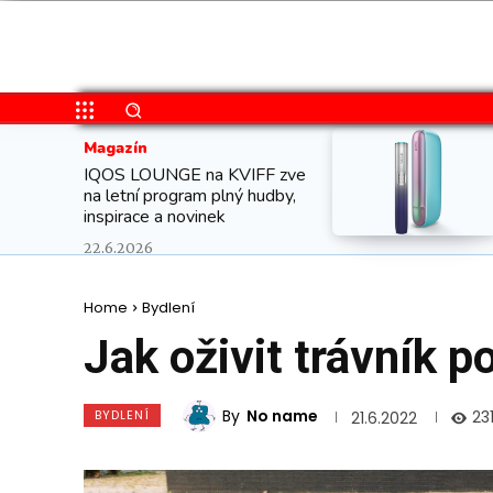
Magazín
IQOS LOUNGE na KVIFF zve
na letní program plný hudby,
inspirace a novinek
22.6.2026
Home
Bydlení
Jak oživit trávník p
By
No name
BYDLENÍ
231
21.6.2022