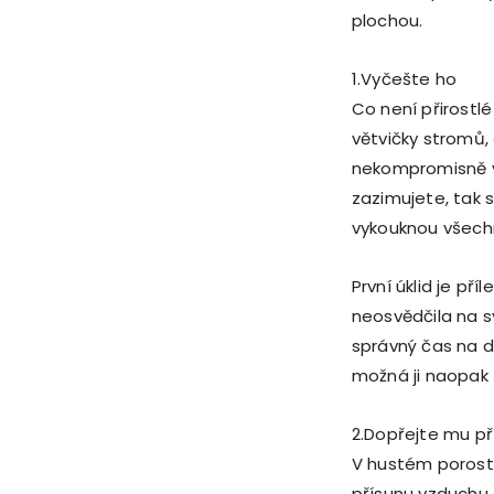
plochou.
1.Vyčešte ho
Co není přirostlé
větvičky stromů
nekompromisně vy
zazimujete, tak s
vykouknou všechn
První úklid je př
neosvědčila na s
správný čas na d
možná ji naopak 
2.Dopřejte mu p
V hustém porostu
přísunu vzduchu a