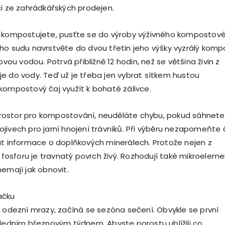
či ze zahrádkářských prodejen.
ě kompostujete, pusťte se do výroby výživného kompostov
ho sudu navrstvěte do dvou třetin jeho výšky vyzrálý komp
ovou vodou. Potrvá přibližně 12 hodin, než se většina živin z
e do vody. Teď už je třeba jen vybrat sítkem hustou
kompostový čaj využít k bohaté zálivce.
ostor pro kompostování, neuděláte chybu, pokud sáhnete
jivech pro jarní hnojení trávníků. Při výběru nezapomeňte 
at informace o doplňkových minerálech. Protože nejen z
a fosforu je travnatý povrch živý. Rozhodují také mikroeleme
emají jak obnovit.
ačku
ě odezní mrazy, začíná se sezóna sečení. Obvykle se první
sledním březnovým týdnem. Abyste porostu ublížili co