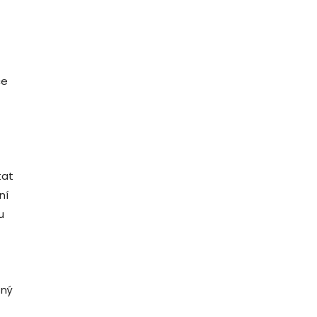
ce
e
tat
ní
u
čný
z