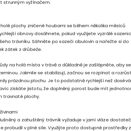
t strunným vyžínačem.
e holé plochy zničené houbami se během několika měsíců
rychlejší obnovy dosáhnete, pokud využijete vyzrálé sazeni
šeho trávníku. Sáhněte po sazeči cibulovin a nařežte si do
k zátek z drůbeže.
ůdy na holá místa v trávě a důkladně je zašlápněte, aby s
í zeminou. Jakmile se stabilizují, začnou se rozpínat a rozrůs
lnily prázdnou plochu. Je to podstatně rychlejší než dosévá
avíc získáte jistotu, že doplněný porost bude mít jednotno
 travnaté plochy.
živinami
ušněný a zahuštěný trávník vyžaduje v jarní vláze dostate
 se probudil v plné síle. Využijte proto dostupné prostředky 