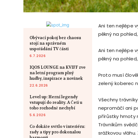
Ani ten nejlépe 
pěkný na pohled,
Obývací pokoj bez chaosu
stojí na správném
uspořádání TV části
Ani ten nejlépe 
6.7.2026
pěkný na pohled,
IQOS LOUNGE na KVIFF zve
na letní program plný
Proto musí člově
hudby, inspirace a novinek
zelený koberec n
22.6.2026
Level up: Herní legendy
Všechny trávníky 
vstupují do reality. A Češi u
nepromáčí ani po
toho rozhodně nechybí
5.6.2026
přírůstky hmoty 
Trávníkům svědč
Co dokáže světlo v interiéru:
rady a tipy pro dokonalou
srážkovou vláhu.
harmonii