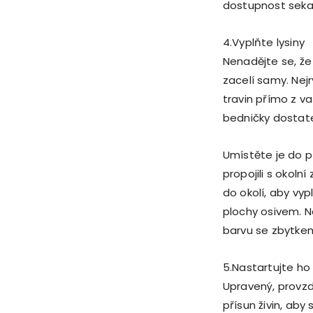
dostupnost seka
4.Vyplňte lysiny
Nenadějte se, ž
zacelí samy. Nej
travin přímo z va
bedničky dostate
Umístěte je do p
propojili s okoln
do okolí, aby vyp
plochy osivem. N
barvu se zbytkem
5.Nastartujte ho 
Upravený, provzd
přísun živin, aby