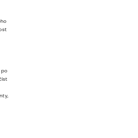
ého
ost
 po
číst
nty,