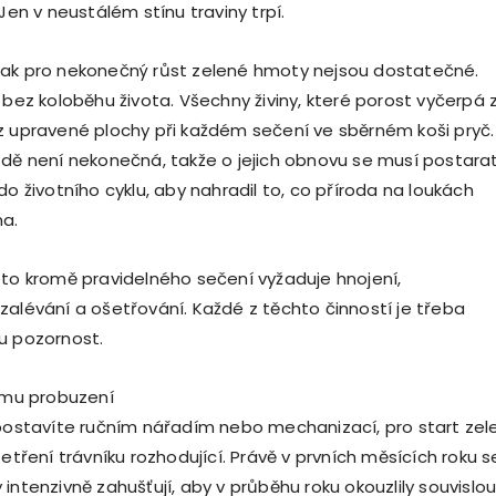
 Jen v neustálém stínu traviny trpí.
šak pro nekonečný růst zelené hmoty nejsou dostatečné.
 bez koloběhu života. Všechny živiny, které porost vyčerpá 
z upravené plochy při každém sečení ve sběrném koši pryč.
ůdě není nekonečná, takže o jejich obnovu se musí postara
do životního cyklu, aby nahradil to, co příroda na loukách
ma.
oto kromě pravidelného sečení vyžaduje hnojení,
zalévání a ošetřování. Každé z těchto činností je třeba
u pozornost.
nímu probuzení
 postavíte ručním nářadím nebo mechanizací, pro start zel
šetření trávníku rozhodující. Právě v prvních měsících roku s
intenzivně zahušťují, aby v průběhu roku okouzlily souvislo