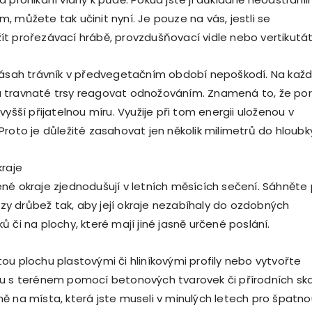
, můžete tak učinit nyní. Je pouze na vás, jestli se
t prořezávací hrábě, provzdušňovací vidle nebo vertikutát
zásah trávník v předvegetačním období nepoškodí. Na kaž
 travnaté trsy reagovat odnožováním. Znamená to, že po
vyšší přijatelnou míru. Využije při tom energii uloženou v
Proto je důležité zasahovat jen několik milimetrů do hloubk
kraje
né okraje zjednodušují v letních měsících sečení. Sáhněte
řezy drůbež tak, aby její okraje nezabíhaly do ozdobných
 či na plochy, které mají jiné jasně určené poslání.
ou plochu plastovými či hliníkovými profily nebo vytvořte
u s terénem pomocí betonových tvarovek či přírodních ska
ě na místa, která jste museli v minulých letech pro špatno