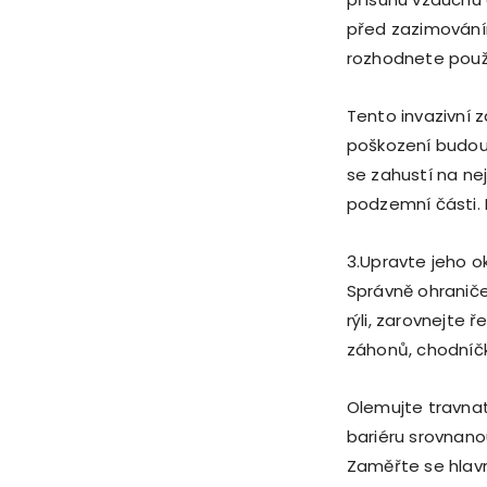
před zazimováním
rozhodnete použí
Tento invazivní 
poškození budou
se zahustí na nej
podzemní části. 
3.Upravte jeho o
Správně ohraniče
rýli, zarovnejte 
záhonů, chodníčků
Olemujte travnat
bariéru srovnano
Zaměřte se hlavn