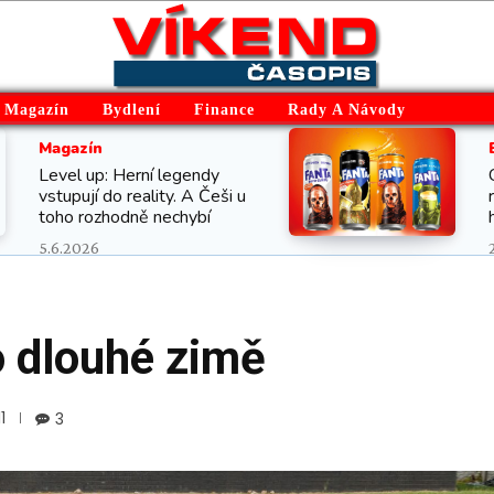
Magazín
Bydlení
Finance
Rady A Návody
Magazín
Level up: Herní legendy
vstupují do reality. A Češi u
toho rozhodně nechybí
5.6.2026
o dlouhé zimě
1
3