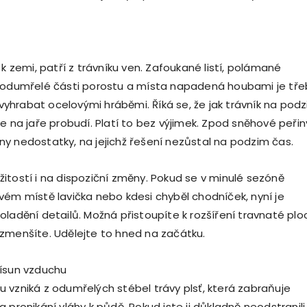
 k zemi, patří z trávníku ven. Zafoukané listí, polámané
, odumřelé části porostu a místa napadená houbami je tř
hrabat ocelovými hráběmi. Říká se, že jak trávník na pod
e na jaře probudí. Platí to bez výjimek. Zpod sněhové peřin
y nedostatky, na jejichž řešení nezůstal na podzim čas.
íležitostí i na dispoziční změny. Pokud se v minulé sezóně
vém místě lavička nebo kdesi chyběl chodníček, nyní je
oladění detailů. Možná přistoupíte k rozšíření travnaté plo
zmenšíte. Udělejte to hned na začátku.
řísun vzduchu
 vzniká z odumřelých stébel trávy plsť, která zabraňuje
 pronikání vláhy k půdě. Pokud jste ji důkladně neodstranili