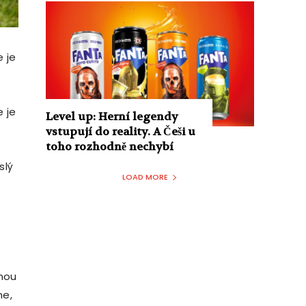
 je
 je
Level up: Herní legendy
vstupují do reality. A Češi u
toho rozhodně nechybí
slý
LOAD MORE
nou
ne,