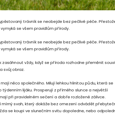
vypěstovaný trávník se neobejde bez pečlivé péče. Přestože
 vymyká se všem pravidlům přírody.
vypěstovaný trávník se neobejde bez pečlivé péče. Přestože
 vymyká se všem pravidlům přírody.
k zasáhnout vždy, když se příroda rozhodne přeměnit souvi
a svůj obraz.
mají něco společného. Milují lehkou hlinitou půdu, která se
 týdenním lijáku. Prosperují z přímého slunce a největší
mají při pravidelném sečení a dobře rozložené zálivce.
í mírný svah, který dokáže bez omezení odvádět přebyteč
 Zda se koupi ve slunečním svitu dopoledne, nebo odpoled