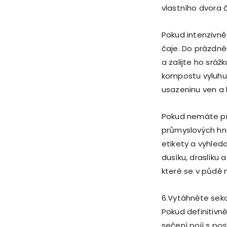
vlastního dvora 
Pokud intenzivn
čaje. Do prázdné
a zalijte ho srážk
kompostu vyluhuj
usazeninu ven a 
Pokud nemáte pr
průmyslových hno
etikety a vyhled
dusíku, draslíku 
které se v půdě n
6.Vytáhněte sek
Pokud definitivn
sečení pojí s po