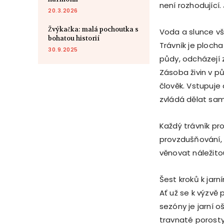
není rozhodující.
20.3.2026
Žvýkačka: malá pochoutka s
Voda a slunce v
bohatou historií
Trávník je plocha
30.9.2025
půdy, odcházejí 
Zásoba živin v p
člověk. Vstupuje 
zvládá dělat sa
Každý trávník pr
provzdušňování, 
věnovat náležito
Šest kroků k jar
Ať už se k výzvě
sezóny je jarní o
travnaté porosty 