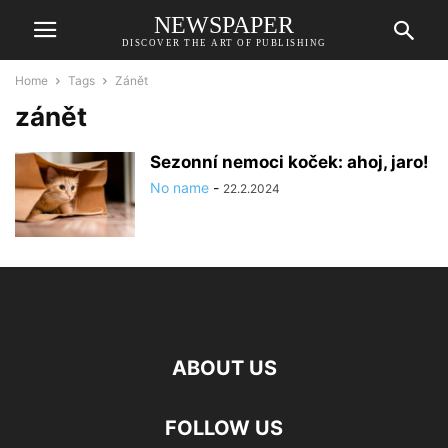
NEWSPAPER
DISCOVER THE ART OF PUBLISHING
Home
Tags
Zánět
zánět
Sezonní nemoci koček: ahoj, jaro!
No name
-
22.2.2024
ABOUT US
FOLLOW US