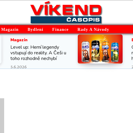
Magazín
Bydlení
Finance
Rady A Návody
Magazín
Level up: Herní legendy
vstupují do reality. A Češi u
toho rozhodně nechybí
5.6.2026