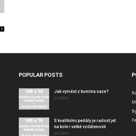
3
POPULAR POSTS
P
Jak vymést z komína saze?
R
21.6.2022
M
By
F
S kvalitními pedály je radost jet
na kole i velké vzdálenosti
20.2.2023