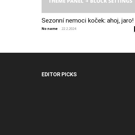
Sezonní nemoci koček: ahoj, jaro!
No name
-
22.2.2024
EDITOR PICKS