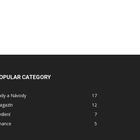
OPULAR CATEGORY
ady a Návody
17
agazín
12
dlení
7
inance
5