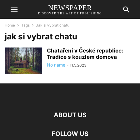
NEWSPAPER
DISCOVER THE ART OF PUBLISHING
Home
Tags
Jak si vybrat chatu
jak si vybrat chatu
Chataření v České republice:
Tradice s kouzlem domova
No name
-
11.5.2023
ABOUT US
FOLLOW US