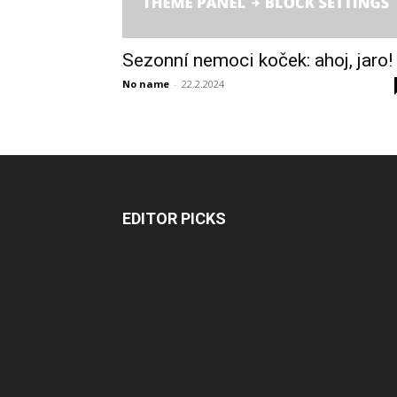
Sezonní nemoci koček: ahoj, jaro!
No name
-
22.2.2024
EDITOR PICKS