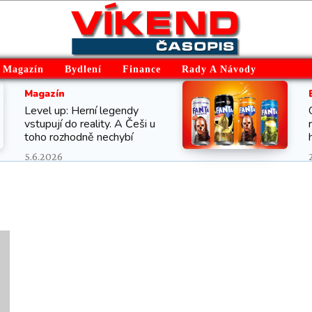
Magazín
Bydlení
Finance
Rady A Návody
Magazín
Level up: Herní legendy
vstupují do reality. A Češi u
toho rozhodně nechybí
5.6.2026