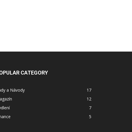
OPULAR CATEGORY
ady a Návody
17
agazín
12
dlení
7
inance
5