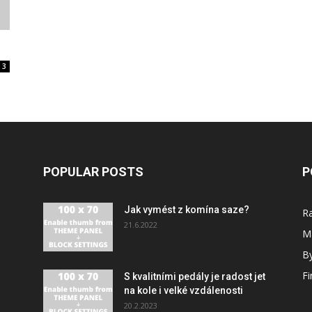
3
POPULAR POSTS
P
Jak vymést z komína saze?
R
21.6.2022
M
By
F
S kvalitními pedály je radost jet
na kole i velké vzdálenosti
20.2.2023